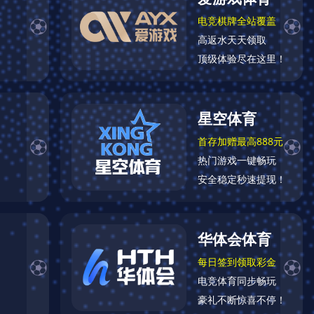
来高速、安全与多样化的观
景
网站就确立了“科技驱动体育创新”的发展方向，融合赛事直
打造兼具专业性与沉浸感的体育平台。 我们希望通过技术
中国）官方网站 Veneziano Macau等体育内容更便