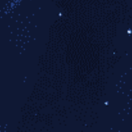
时，威尼斯人官方娱乐网站提供
首选平台。
五大核心功能 · 场景整合
从赛事直播到多端互动，构建威尼斯人官方娱乐网站生态闭环