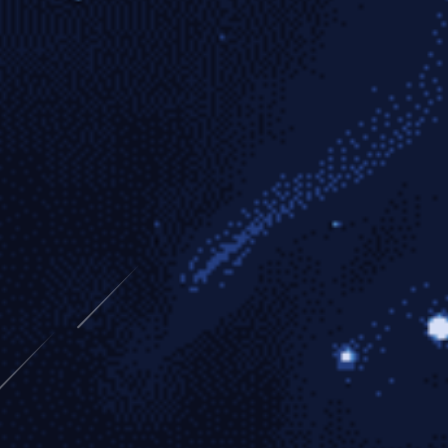
体育赛事直播
同步覆盖全球重要赛事，配备高清信号源与多语
方网站 Veneziano Macau平台轻松找到
实时数据中心
提供详尽的赛事动态、球员数据、进球时间轴与