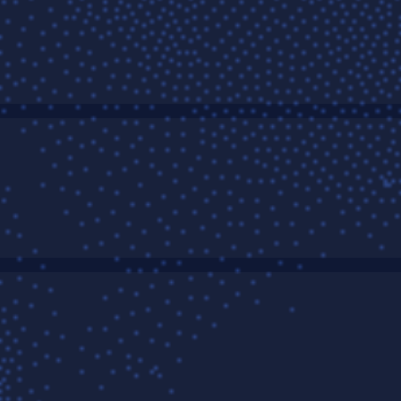
关于威尼斯人官方娱乐网站
专注于体育赛事直播与互动体验的创新平台，致力于为全球用户带
赛服务体验，覆盖多语种、多终端、多场景。
创立初心与品牌愿
自创立之初，威尼斯人官方娱乐
播、数据分析与观赛互动体验，
力量让威尼斯人 | 澳门威尼斯人（